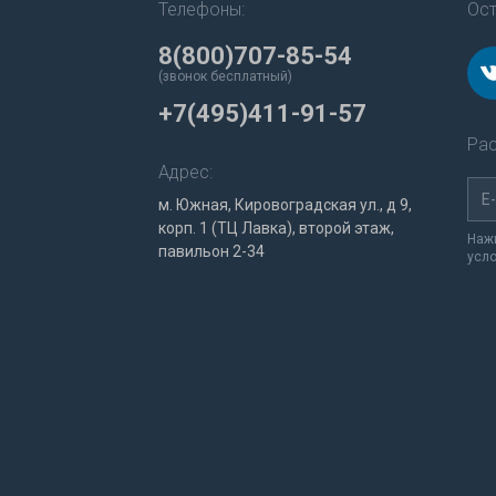
Телефоны:
Ост
8(800)707-85-54
(звонок бесплатный)
+7(495)411-91-57
Рас
Адрес:
м. Южная, Кировоградская ул., д 9,
корп. 1 (ТЦ Лавка), второй этаж,
Нажи
павильон 2-34
усл