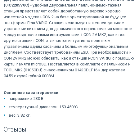
(0IC2205V0C)
- удобная двухканальная паяльно-демонтажная
станция представляет собой доработанную версию хорошо
известной модели i-CON 2 на базе ориентированной на будущее
платформы Ersa VARIO. Станция использует интеллектуальное
управление питанием для динамического переключения мощности
между подключенными инструментами. i-CON 2V MK2, как и все
другие станции i-CON, отличается интуитивно понятным
управлением одним касанием и большим многофункциональным
дисплеем. Соответствует требованиям ESD. При необходимости i-
CON 2V MK2 можно обновить, как и станции i-CON VARIO, с помощью
карты памяти microSD. Поставляется в комплекте с паяльником i-
TOOL MK2 (0105CDJ) с наконечником 0142CDLF16 и держателем
0A59 с сухой губкой 0008M.
Основные характеристики:
напряжение: 230 В
температурный диапазон: 150-450°С
вес: 3,82 кг.
Отзывы