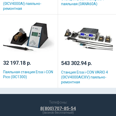
(0ICV4000AI) паяльно-
паяльная (0ANA60A)
ремонтная
32 197.18 р.
543 302.94 р.
Паяльная станция Ersa i-CON
Станция Ersa i-CON VARIO 4
Pico (0IC1300)
(0ICV4000AICXV) паяльно-
ремонтная
Телефоны:
8(800)707-85-54
(звонок бесплатный)